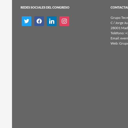
REDES SOCIALES DEL CONGRESO
CONTACTA
Grupo Tecm
twitter
facebook
linkedin
instagram
C / Jorge Ju
28001 Madr
Teléfono: +
Email:
even
Web:
Grup