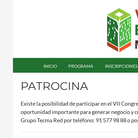
Saltar
al
contenido
Buscar
Congreso Edificios Energía Casi Nula
INICIO
PROGRAMA
INSCRIPCIONES
PATROCINA
Existe la posibilidad de participar en el VII Cong
oportunidad importante para generar negocio y cr
Grupo Tecma Red por teléfono: 91 577 98 88 o po