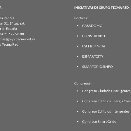
R
INICIATIVAS DE GRUPO TECMA RED:
a Red S.L.
Portales:
an 31, 1º izq. ext.
CASADOMO
id, España
34 91 577 98 88
CONSTRUIBLE
tos@grupotecmared.es
o Tecma Red
ESEFICIENCIA
ESMARTCITY
SMARTGRIDSINFO
Congresos:
Congreso Ciudades Inteligentes
Congreso Edificios Energía Casi
Congreso Edificios Inteligentes
Congreso Smart Grids